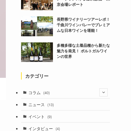
京会場レポート
長野県ワイナリーツアーレポ！
千曲川ワインバレーでプレミア
ムな日本ワインを堪能！
多種多様な土着品種から新たな
魅力を発見！ ポルトガルワイ
ンの世界
カテゴリー
コラム
(40)
(1)
ニュース
(13)
(6)
イベント
(9)
インタビュー
(4)