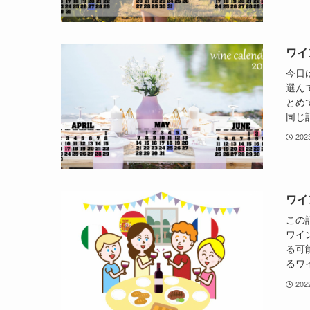
ワイ
今日
選ん
とめ
同じ
20
ワイ
この
ワイ
る可
るワ
20