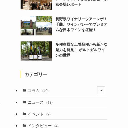
京会場レポート
長野県ワイナリーツアーレポ！
千曲川ワインバレーでプレミア
ムな日本ワインを堪能！
多種多様な土着品種から新たな
魅力を発見！ ポルトガルワイ
ンの世界
カテゴリー
コラム
(40)
(1)
ニュース
(13)
い
(6)
イベント
(9)
インタビュー
(4)