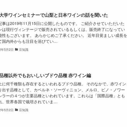
大学ワインセミナーで山梨と日本ワインの話を聞いた
記事は2019年11月15日に公開したものです。 ご紹介させていただいた
ンは現行ヴィンテージで販売されているもしくは、販売終了になってい
能性もございます。 あらかじめご了承ください。 近年目覚ましい成長
て国内外からも注目を浴びてい…
22年5月2日
豆知識
品種以外でもおいしいブドウ品種 赤ワイン編
上に何千種類も存在するといわれるブドウ品種。 そのなかで、赤ワイン
り出す品種として、カベルネ・ソーヴィニョン、メルロ、ピノ・ノワー
シラーの４つが主要品種といわれています。これらは「国際品種」とも
れ、世界各国で栽培されていま…
22年5月2日
豆知識