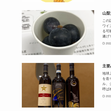
山梨
この
ワイ
る可
遂げ
20
主要
地球
を造
ル、
呼ば
20