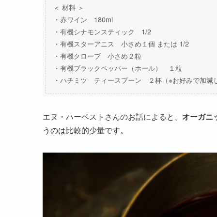
＜ 材料 ＞
・赤ワイン 180ml
・有機シナモンスティック 1/2
・有機スターアニス 小さめ１個 または 1/2
・有機クローブ 小さめ２粒
・有機ブラックペッパー（ホール） １粒
・ハチミツ ティースプーン ２杯（※お好みで加減
エヌ・ハーベストさんのお話によると、
オーガニ
うのは比較的少量です。