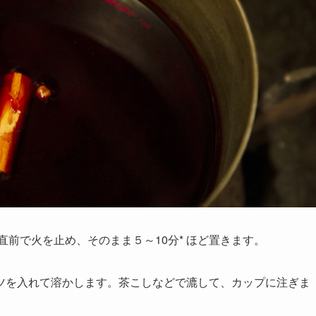
直前で火を止め、そのまま５～10分* ほど置きます。
ツを入れて溶かします。茶こしなどで漉して、カップに注ぎま