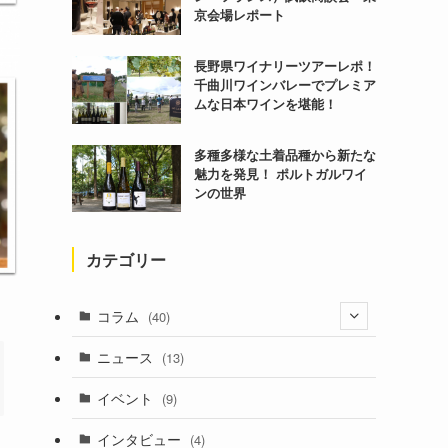
京会場レポート
長野県ワイナリーツアーレポ！
千曲川ワインバレーでプレミア
ムな日本ワインを堪能！
多種多様な土着品種から新たな
魅力を発見！ ポルトガルワイ
ンの世界
カテゴリー
コラム
(40)
(1)
ニュース
(13)
(6)
イベント
(9)
インタビュー
(4)