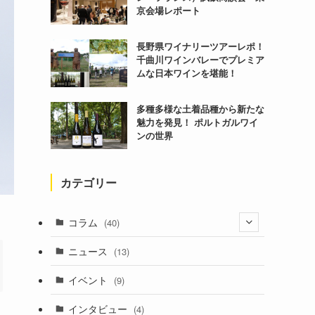
京会場レポート
長野県ワイナリーツアーレポ！
千曲川ワインバレーでプレミア
ムな日本ワインを堪能！
多種多様な土着品種から新たな
魅力を発見！ ポルトガルワイ
ンの世界
カテゴリー
コラム
(40)
(1)
ニュース
(13)
(6)
イベント
(9)
インタビュー
(4)