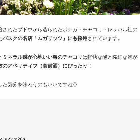
培されたブドウから造られたボデガ・チャコリ・レサバル社の
たバスクの名店「ムガリッツ」にも採用
されています。
と
ミネラル感が心地いい海のチャコリ
は軽快な酸と繊細な泡が
方のアペリティフ（食前酒）にぴったり！
した気分を味わうのもいいですね◎
ベルツァ20％