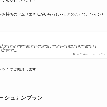
をお持ちのソムリエさんがいらっしゃるとのことで、ワインと
??֤?Ű??Ū?ˤ??????Ź?礬???…
??եꥫ?磻?????????ΤΥ??եꥫ??
ンを４つご紹介します！
ー シュナンブラン