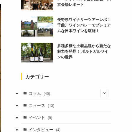
京会場レポート
長野県ワイナリーツアーレポ！
千曲川ワインバレーでプレミア
ムな日本ワインを堪能！
多種多様な土着品種から新たな
魅力を発見！ ポルトガルワイ
ンの世界
カテゴリー
コラム
(40)
(1)
ニュース
(13)
(6)
イベント
(9)
インタビュー
(4)