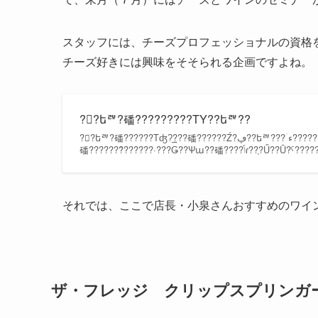
スタッフには、チーズプロフェッショナルの資格
チーズ好きには興味をそそられる企画ですよね。
??եꥫ?磻?????????ΤΥ??եꥫ??
??եꥫ?磻??????Τʤ?͢???磻??????Ź?ڥ??եꥫ???ۤء??????ǺǤ????ܤ???Ƥ???磻???Ϥΰ?ġ???եꥫ?ס??⥳???ѤǸ???Ū????եꥫ?
磻??????ܺ???????·???Ǥ??Ѱա??磻????ݴɾ
それでは、ここで店長・小泉さんおすすめのワイ
ザ・フレッジ クリップスプリンガ