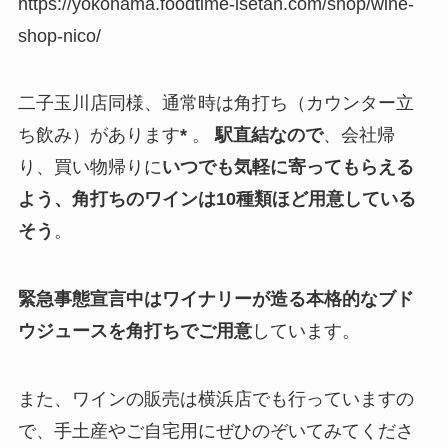
https://yokohama.foodtime-isetan.com/shop/wine-
shop-nico/
二子玉川店同様、通常時は角打ち（カウンター立
ち飲み）があります
*
。
駅直結なので
、会社帰
り、買い物帰りに
いつでも気軽に寄ってもらえる
よう、角打ちのワインは10種類ほど用意している
そう
。
緊急事態宣言中はワイナリーが造る本格的なブド
ウジュースを角打ちでご用意
しています。
また、ワインの販売は横浜店でも行っていますの
で、手土産やご自宅用にぜひのぞいてみてくださ