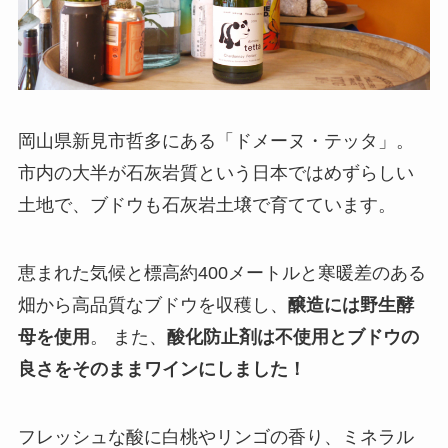
岡山県新見市哲多にある「ドメーヌ・テッタ」。
市内の大半が石灰岩質という日本ではめずらしい
土地で、ブドウも石灰岩土壌で育てています。
恵まれた気候と標高約400メートルと寒暖差のある
畑から高品質なブドウを収穫し、
醸造には野生酵
母を使用
。 また、
酸化防止剤は不使用とブドウの
良さをそのままワインにしました！
フレッシュな酸に白桃やリンゴの香り、ミネラル